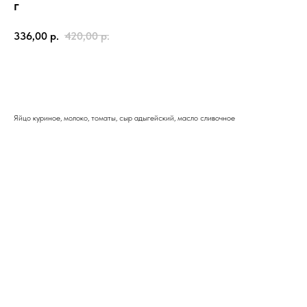
г
336,00
р.
420,00
р.
Добавить в корзину
Яйцо куриное, молоко, томаты, сыр адыгейский, масло сливочное