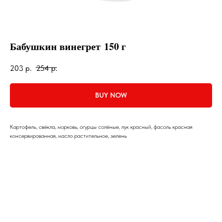
Бабушкин винегрет 150 г
203
р.
254
р.
BUY NOW
Картофель, свёкла, морковь, огурцы солёные, лук красный, фасоль красная
консервированная, масло растительное, зелень