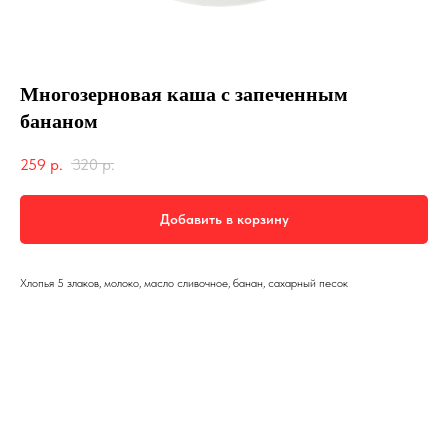
Многозерновая каша с запеченным
бананом
259
р.
320
р.
Добавить в корзину
Хлопья 5 злаков, молоко, масло сливочное, банан, сахарный песок