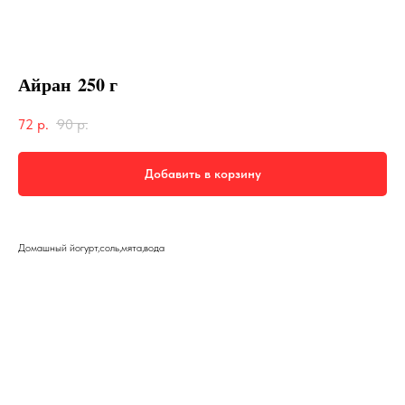
Айран 250 г
72
р.
90
р.
Добавить в корзину
Домашный йогурт,соль,мята,вода